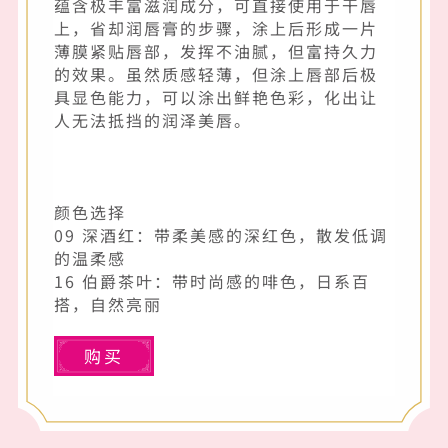
蕴含极丰富滋润成分，可直接使用于干唇
上，省却润唇膏的步骤，涂上后形成一片
薄膜紧贴唇部，发挥不油腻，但富持久力
的效果。虽然质感轻薄，但涂上唇部后极
具显色能力，可以涂出鲜艳色彩，化出让
人无法抵挡的润泽美唇。
颜色选择
09 深酒红：带柔美感的深红色，散发低调
的温柔感
16 伯爵茶叶：带时尚感的啡色，日系百
搭，自然亮丽
购买