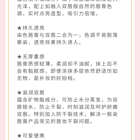
光泽，配上如融入双唇般自然的唇膏色
调，实时点亮造型，吸引力倍增。
★持久透亮
染色唇膏与双唇二合为一，色调不易脱落
晕染，透亮效果持久诱人。
★无厚重感
唇膏质感轻薄，柔润却不油腻，抹上后不
会有黏腻感，即使涂抹多层依然舒适仿如
无物，是补妆的好拍档。
★滋润双唇
蕴含矿物脂成分，可防止水分蒸发，为双
唇锁水，防止干裂，时刻滋润及呵护娇嫩
双唇。特别加入防干裂技术，解决一般染
唇膏产品常见的唇妆干裂问题。
★可爱便携