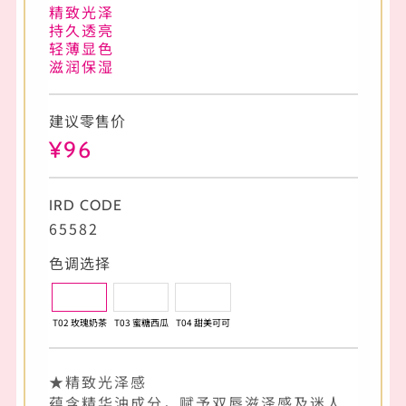
精致光泽
持久透亮
轻薄显色
滋润保湿
建议零售价
¥96
IRD CODE
65582
色调选择
T02 玫瑰奶茶
T03 蜜糖西瓜
T04 甜美可可
★精致光泽感
蕴含精华油成分，赋予双唇滋泽感及迷人