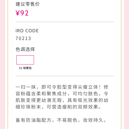
建议零售价
¥92
IRD CODE
70213
色调选择
01 啡黄色
一扫一抹，即可令脸型变得尖瘦立体！修
容粉蕴含柔和聚焦成分，可均匀肤色，令
肌肤变得更幼滑无瑕，具有吸光效果的幼
细珍珠粉末，可营造瘦削的双颊效果。
备有防油脂配方，不易脱色，妆效持久。